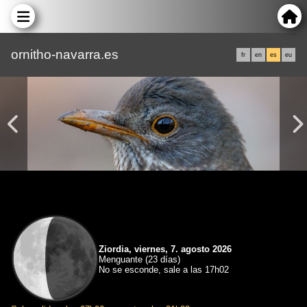
ornitho-navarra.es
fr
en
es
eu
Ziordia, viernes, 7. agosto 2026
Menguante (23 días)
No se esconde, sale a las 17h02