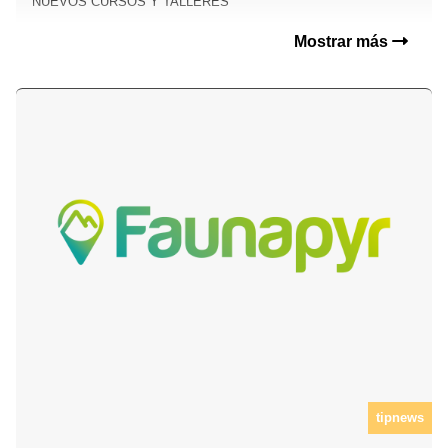
NUEVOS CURSOS Y TALLERES
Mostrar más
tipnews