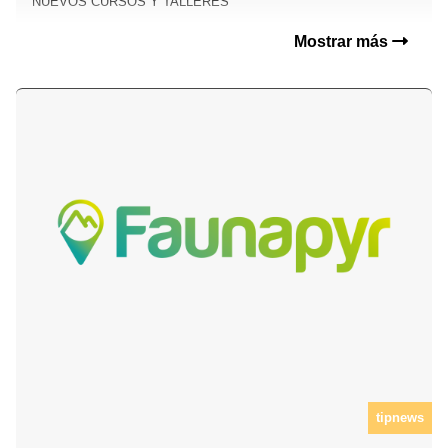
NUEVOS CURSOS Y TALLERES
Mostrar más
tipnews