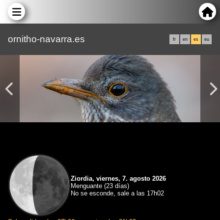
ornitho-navarra.es
fr
en
es
eu
Ziordia, viernes, 7. agosto 2026
Menguante (23 días)
No se esconde, sale a las 17h02