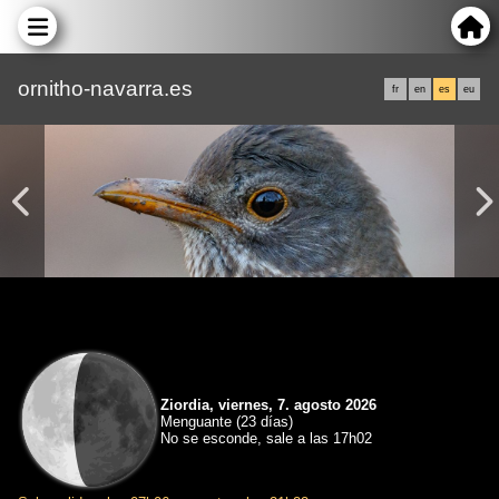
ornitho-navarra.es
fr
en
es
eu
Ziordia, viernes, 7. agosto 2026
Menguante (23 días)
No se esconde, sale a las 17h02