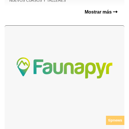
NUEVOS CURSOS Y TALLERES
Mostrar más
tipnews