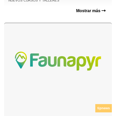
NUEVOS CURSOS Y TALLERES
Mostrar más
tipnews