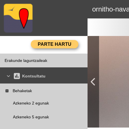
ornitho-nava
Erakunde laguntzaileak
Kontsultatu
Behaketak
Azkeneko 2 egunak
Azkeneko 5 egunak