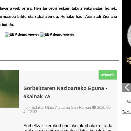
avarra web orrira. Herritar orori eskainitako zientzia-atari honek,
formazioa bildu eta zabaltzen du. Honako hau, Aranzadi Zientzia
a bat da.
Eg
Eg
avinews
Sorbeltzaren Nazioarteko Eguna -
ekainak 7a
Az
nork bidalia: Olatz Aizpurua San Roman
2026-06-
4, 12:33
[Azke
Sorbeltzak zeruko benetako akrobatak dira. Ia 
bizitza osoa airean ematen dute: hegaka jan, 