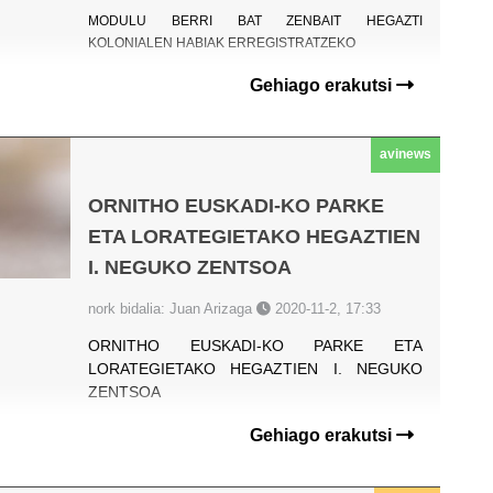
MODULU BERRI BAT ZENBAIT HEGAZTI
KOLONIALEN HABIAK ERREGISTRATZEKO
Gehiago erakutsi
avinews
ORNITHO EUSKADI-KO PARKE
ETA LORATEGIETAKO HEGAZTIEN
I. NEGUKO ZENTSOA
nork bidalia: Juan Arizaga
2020-11-2, 17:33
ORNITHO EUSKADI-KO PARKE ETA
LORATEGIETAKO HEGAZTIEN I. NEGUKO
ZENTSOA
Gehiago erakutsi