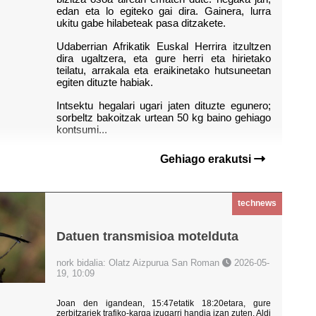
edan eta lo egiteko gai dira. Gainera, lurra 
ukitu gabe hilabeteak pasa ditzakete.
Udaberrian Afrikatik Euskal Herrira itzultzen 
dira ugaltzera, eta gure herri eta hirietako 
teilatu, arrakala eta eraikinetako hutsuneetan 
egiten dituzte habiak.
Intsektu hegalari ugari jaten dituzte egunero; 
sorbeltz bakoitzak urtean 50 kg baino gehiago 
kontsumi...
Gehiago erakutsi
technews
Datuen transmisioa motelduta
nork bidalia: Olatz Aizpurua San Roman
2026-05-
19, 10:09
Joan den igandean, 15:47etatik 18:20etara, gure
zerbitzariek trafiko-karga izugarri handia izan zuten. Aldi