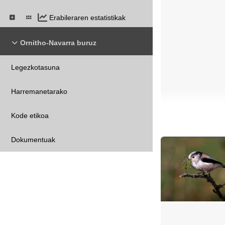
Erabileraren estatistikak
Ornitho-Navarra buruz
Legezkotasuna
Harremanetarako
Kode etikoa
Dokumentuak