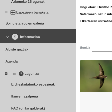
Azkeneko 15 egunak
Ongi etorri Ornitho N
Espezieen banaketa
Nafarroako natur in
Elkartearen iniziatib
Soinu eta irudien galeria
Informazioa
Berriak
Albiste guztiak
Agenda
Laguntza
Erdi ezkutaturiko espezieak
Ikurren azalpena
FAQ (ohiko galderak)