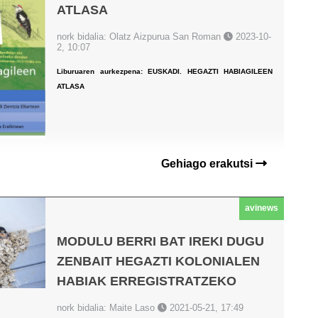
ATLASA
nork bidalia: Olatz Aizpurua San Roman
2023-10-
2, 10:07
Liburuaren aurkezpena: EUSKADI. HEGAZTI HABIAGILEEN
ATLASA
Gehiago erakutsi
avinews
MODULU BERRI BAT IREKI DUGU
ZENBAIT HEGAZTI KOLONIALEN
HABIAK ERREGISTRATZEKO
nork bidalia: Maite Laso
2021-05-21, 17:49