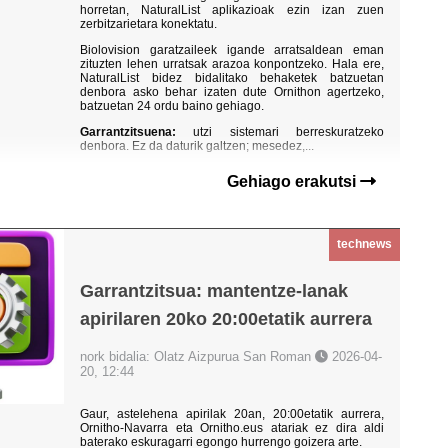
horretan, NaturalList aplikazioak ezin izan zuen
zerbitzarietara konektatu.
Biolovision garatzaileek igande arratsaldean eman
zituzten lehen urratsak arazoa konpontzeko. Hala ere,
NaturalList bidez bidalitako behaketek batzuetan
denbora asko behar izaten dute Ornithon agertzeko,
batzuetan 24 ordu baino gehiago.
Garrantzitsuena:
utzi sistemari berreskuratzeko
denbora. Ez da daturik galtzen; mesedez,...
Gehiago erakutsi
technews
Garrantzitsua: mantentze-lanak
apirilaren 20ko 20:00etatik aurrera
nork bidalia: Olatz Aizpurua San Roman
2026-04-
20, 12:44
Gaur, astelehena apirilak 20an, 20:00etatik aurrera,
Ornitho-Navarra eta Ornitho.eus atariak ez dira aldi
baterako eskuragarri egongo hurrengo goizera arte.