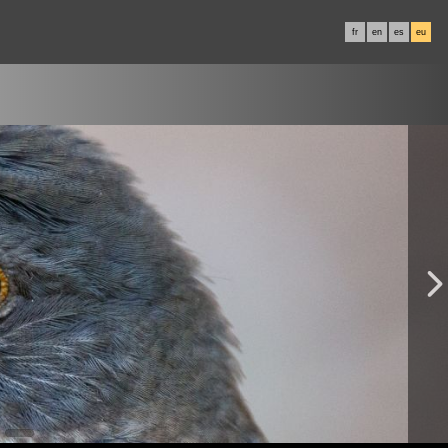
fr
en
es
eu