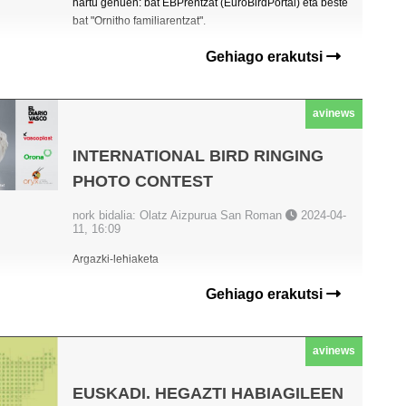
hartu genuen: bat EBPrentzat (EuroBirdPortal) eta beste
bat "Ornitho familiarentzat".
Gehiago erakutsi
avinews
INTERNATIONAL BIRD RINGING
PHOTO CONTEST
nork bidalia: Olatz Aizpurua San Roman
2024-04-
11, 16:09
Argazki-lehiaketa
Gehiago erakutsi
avinews
EUSKADI. HEGAZTI HABIAGILEEN