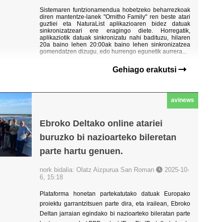
Sistemaren funtzionamendua hobetzeko beharrezkoak
diren mantentze-lanek "Ornitho Family" ren beste atari
guztiei eta NaturaList aplikazioaren bidez datuak
sinkronizatzeari ere eragingo diete. Horregatik,
aplikaziotik datuak sinkronizatu nahi badituzu, hilaren
20a baino lehen 20:00ak baino lehen sinkronizatzea
gomendatzen dizugu, edo hurrengo egunetik aurrera...
Gehiago erakutsi
avinews
Ebroko Deltako online atariei
buruzko bi nazioarteko bileretan
parte hartu genuen.
nork bidalia: Olatz Aizpurua San Roman
2025-10-
6, 15:18
Plataforma honetan partekatutako datuak Europako
proiektu garrantzitsuen parte dira, eta irailean, Ebroko
Deltan jarraian egindako bi nazioarteko bileratan parte