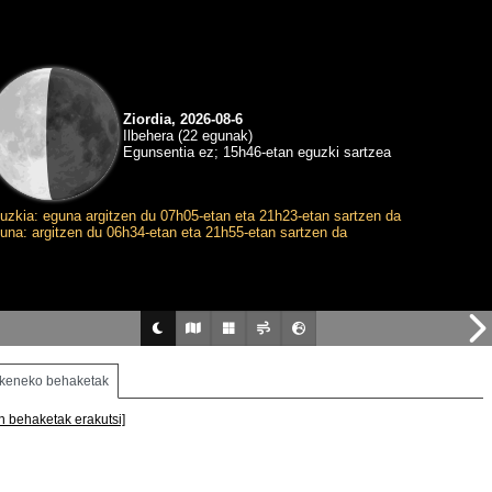
Ziordia, 2026-08-6
Ilbehera (22 egunak)
Egunsentia ez; 15h46-etan eguzki sartzea
uzkia: eguna argitzen du 07h05-etan eta 21h23-etan sartzen da
una: argitzen du 06h34-etan eta 21h55-etan sartzen da
keneko behaketak
n behaketak erakutsi]