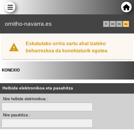
ornitho-navarra.es
fr
en
es
eu
Eskatutako orrira sartu ahal izateko
beharrezkoa da konektaturik egotea
KONEXIO
Helbide elektronikoa eta pasahitza
Nire helbide elektronikoa :
Nire pasahitza :