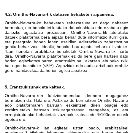
4.2. Ornitho-Navarra-tik datozen behaketen aipamena.
Ornitho-Navarra-ko behaketen zehaztasuna ez dago nahitaez
bermatua, eta behaketei lotutako datuak aldatu edo ezabatu egin
daitezke egiaztatze prozesuan. Ornitho-Navarra-tik ateratako
datuek plataforma bera aipatu behar dute informazio iturri gisa,
eta paragrafo honen lehen esaldian adierazitako zehaztasuna
gehitu behar zaio. Idealki, honako hau aipatu beharko litzateke:
“Lan honetan erabilitako behaketak Ornitho-Navarra-tik hartu
dira. Ornitho-Navarra plataformak ez du bere gain hartzen datu
horien egiazkotasunaren erantzukizuna, akatsen ehuneko txiki
bat egon baitaiteke (<5%). Argazkiak edo audio-artxiboak erabiliz
gero, nahitaezkoa da horien egilea aipatzea.
5. Erantzukizunak eta kalteak.
Ornitho-Navarra-ren funtzionamendua denbora mugagabez
bermatzen da. Hala ere, AZEk ez du bermatzen Ornitho-Navarra
edo plataformaren barruan eskaintzen diren osagai edo
zerbitzuetako batzuen eskuragarritasun etengabea, ez eta
erregistratutako behaketak zuzenak izatea edo %100ean osorik
egotea ere.
Ornitho-Navarra-k lan egiteari uzten badio, erabiltzaileei
gutxienez 3 hilabete lehenago jakinaraziko zaie, beren datuak