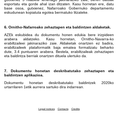
esportatu eta gorde ahal izan ditzaten. Kasu horretan ere, datu
base osoa, gutxienez, Nafarroako Gobernuko departamentu
eskudunean kopiatuta egotea bermatuko litzateke.
6. Ornitho-Nafarroako zehaztapen eta baldintzen aldaketak.
AZEk eskubidea du dokumentu honen edukia bere irizpideen
arabera aldatzeko. Kasu horretan, Ornitho-Navarra-ko
erabiltzaileei jakinaraziko zaie. Aldaketak onartzen ez badira,
erabiltzaileek plataformatik baja ematea formalizatu beharko
dute, 3.4 puntuaren arabera. Bestela, erabiltzaileak zehaztapen
eta baldintza berriak onartzen dituela ulertuko da.
7. Dokumentu honetan deskribatutako zehaztapen eta
baldintzen aplikazioa.
Dokumentu honetan deskribatutako baldintzek 2020ko
urtarrilaren 1etik aurrera sartuko dira indarrean.
Legal notices
Contacts
Credits