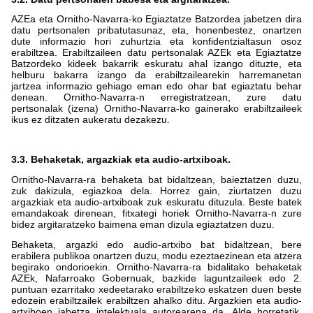
AZEa eta Ornitho-Navarra-ko Egiaztatze Batzordea jabetzen dira
datu pertsonalen pribatutasunaz, eta, honenbestez, onartzen
dute informazio hori zuhurtzia eta konfidentzialtasun osoz
erabiltzea. Erabiltzaileen datu pertsonalak AZEk eta Egiaztatze
Batzordeko kideek bakarrik eskuratu ahal izango dituzte, eta
helburu bakarra izango da erabiltzailearekin harremanetan
jartzea informazio gehiago eman edo ohar bat egiaztatu behar
denean. Ornitho-Navarra-n erregistratzean, zure datu
pertsonalak (izena) Ornitho-Navarra-ko gainerako erabiltzaileek
ikus ez ditzaten aukeratu dezakezu.
3.3. Behaketak, argazkiak eta audio-artxiboak.
Ornitho-Navarra-ra behaketa bat bidaltzean, baieztatzen duzu,
zuk dakizula, egiazkoa dela. Horrez gain, ziurtatzen duzu
argazkiak eta audio-artxiboak zuk eskuratu dituzula. Beste batek
emandakoak direnean, fitxategi horiek Ornitho-Navarra-n zure
bidez argitaratzeko baimena eman dizula egiaztatzen duzu.
Behaketa, argazki edo audio-artxibo bat bidaltzean, bere
erabilera publikoa onartzen duzu, modu ezeztaezinean eta atzera
begirako ondorioekin. Ornitho-Navarra-ra bidalitako behaketak
AZEk, Nafarroako Gobernuak, bazkide laguntzaileek edo 2.
puntuan ezarritako xedeetarako erabiltzeko eskatzen duen beste
edozein erabiltzailek erabiltzen ahalko ditu. Argazkien eta audio-
artxiboen jabetza intelektuala autorearena da. Alde horretatik,