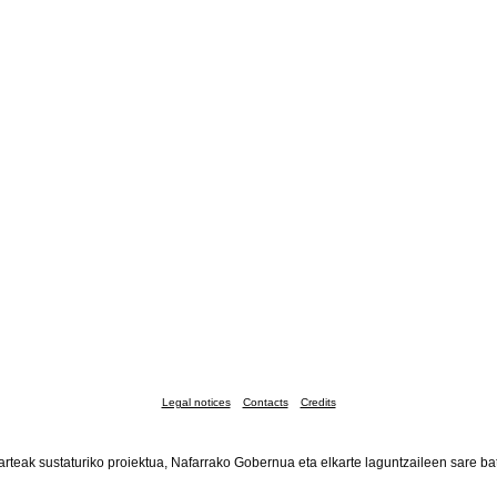
Legal notices
Contacts
Credits
arteak sustaturiko proiektua, Nafarrako Gobernua eta elkarte laguntzaileen sare b