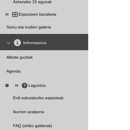
Azkeneko 15 egunak
Espezieen banaketa
Soinu eta irudien galeria
Informazioa
Albiste guztiak
Agenda
Laguntza
Erdi ezkutaturiko espezieak
Ikurren azalpena
FAQ (ohiko galderak)