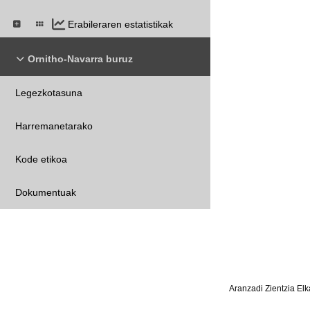
Erabileraren estatistikak
Ornitho-Navarra buruz
Legezkotasuna
Harremanetarako
Kode etikoa
Dokumentuak
Aranzadi Zientzia Elk