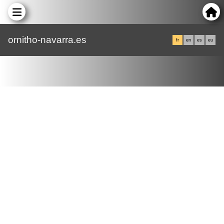
ornitho-navarra.es
fr
en
es
eu