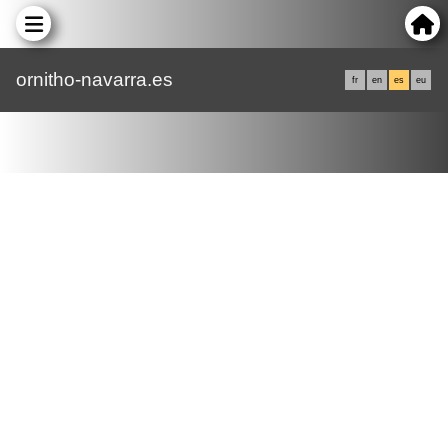
ornitho-navarra.es
fr
en
es
eu