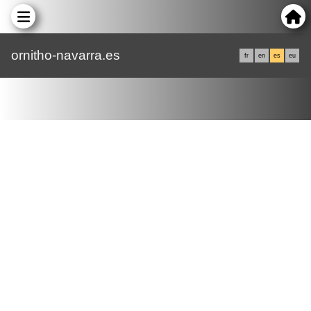
ornitho-navarra.es
fr
en
es
eu