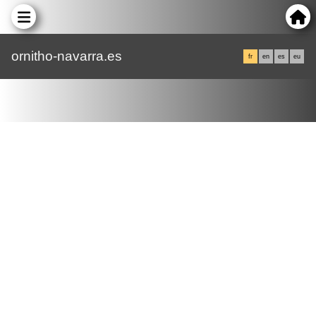
ornitho-navarra.es
fr
en
es
eu