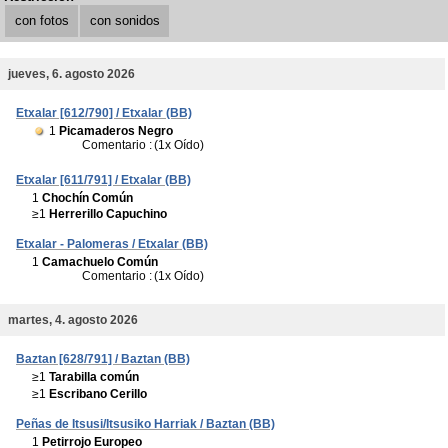
con fotos
con sonidos
jueves, 6. agosto 2026
Etxalar [612/790] / Etxalar (BB)
1
Picamaderos Negro
Comentario :
(1x Oído)
Etxalar [611/791] / Etxalar (BB)
1
Chochín Común
≥1
Herrerillo Capuchino
Etxalar - Palomeras / Etxalar (BB)
1
Camachuelo Común
Comentario :
(1x Oído)
martes, 4. agosto 2026
Baztan [628/791] / Baztan (BB)
≥1
Tarabilla común
≥1
Escribano Cerillo
Peñas de Itsusi/Itsusiko Harriak / Baztan (BB)
1
Petirrojo Europeo