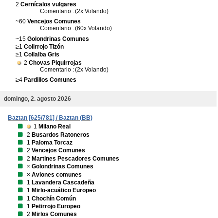
2
Cernícalos vulgares
Comentario :
(2x Volando)
~60
Vencejos Comunes
Comentario :
(60x Volando)
~15
Golondrinas Comunes
≥1
Colirrojo Tizón
≥1
Collalba Gris
2
Chovas Piquirrojas
Comentario :
(2x Volando)
≥4
Pardillos Comunes
domingo, 2. agosto 2026
Baztan [625/781] / Baztan (BB)
1
Milano Real
2
Busardos Ratoneros
1
Paloma Torcaz
2
Vencejos Comunes
2
Martines Pescadores Comunes
×
Golondrinas Comunes
×
Aviones comunes
1
Lavandera Cascadeña
1
Mirlo-acuático Europeo
1
Chochín Común
1
Petirrojo Europeo
2
Mirlos Comunes