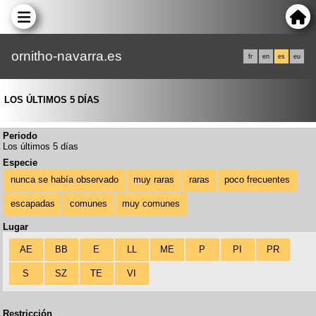
ornitho-navarra.es
fr
en
es
eu
LOS ÚLTIMOS 5 DÍAS
Periodo
Los últimos 5 días
Especie
nunca se había observado
muy raras
raras
poco frecuentes
escapadas
comunes
muy comunes
Lugar
AE
BB
E
LL
ME
P
PI
PR
S
SZ
TE
VI
Restricción