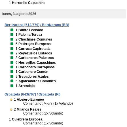
1
Herrerillo Capuchino
lunes, 3. agosto 2026
Bertizarana [612/779] / Bertizarana (BB)
1
Buitre Leonado
1
Paloma Torcaz
2
Chochines Comunes
5
Petirrojos Europeos
1
Curruca Capirotada
2
Reyezuelos Listados
3
Carboneros Palustres
6
Herrerillos Capuchinos
1
Carbonero Garrapinos
1
Carbonero Común
9
Trepadores Azules
6
Agateadores Comunes
1
Arrendajo
Orbaizeta [643/767] / Orbaizeta (PI)
1
Abejero Europeo
Comentario :
Migr? (1x Volando)
2
Milanos Reales
Comentario :
(2x Volando)
1
Culebrera Europea
Comentario :
(1x Volando)