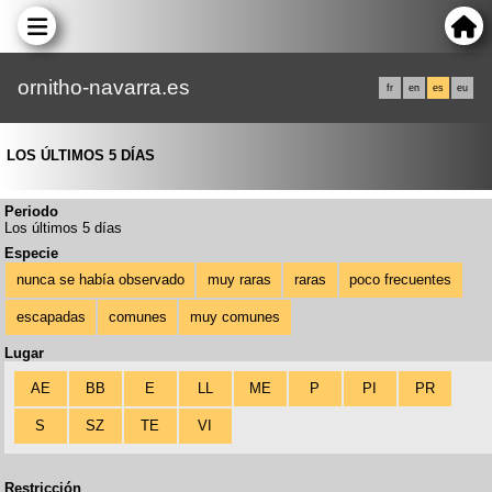
ornitho-navarra.es
fr
en
es
eu
LOS ÚLTIMOS 5 DÍAS
Periodo
Los últimos 5 días
Especie
nunca se había observado
muy raras
raras
poco frecuentes
escapadas
comunes
muy comunes
Lugar
AE
BB
E
LL
ME
P
PI
PR
S
SZ
TE
VI
Restricción