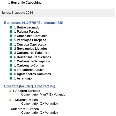
1
Herrerillo Capuchino
lunes, 3. agosto 2026
Bertizarana [612/779] / Bertizarana (BB)
1
Buitre Leonado
1
Paloma Torcaz
2
Chochines Comunes
5
Petirrojos Europeos
1
Curruca Capirotada
2
Reyezuelos Listados
3
Carboneros Palustres
6
Herrerillos Capuchinos
1
Carbonero Garrapinos
1
Carbonero Común
9
Trepadores Azules
6
Agateadores Comunes
1
Arrendajo
Orbaizeta [643/767] / Orbaizeta (PI)
1
Abejero Europeo
Comentario :
Migr? (1x Volando)
2
Milanos Reales
Comentario :
(2x Volando)
1
Culebrera Europea
Comentario :
(1x Volando)