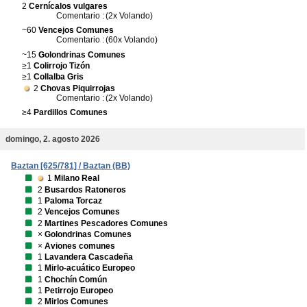
2
Cernícalos vulgares
Comentario :
(2x Volando)
~60
Vencejos Comunes
Comentario :
(60x Volando)
~15
Golondrinas Comunes
≥1
Colirrojo Tizón
≥1
Collalba Gris
2
Chovas Piquirrojas
Comentario :
(2x Volando)
≥4
Pardillos Comunes
domingo, 2. agosto 2026
Baztan [625/781] / Baztan (BB)
1
Milano Real
2
Busardos Ratoneros
1
Paloma Torcaz
2
Vencejos Comunes
2
Martines Pescadores Comunes
×
Golondrinas Comunes
×
Aviones comunes
1
Lavandera Cascadeña
1
Mirlo-acuático Europeo
1
Chochín Común
1
Petirrojo Europeo
2
Mirlos Comunes