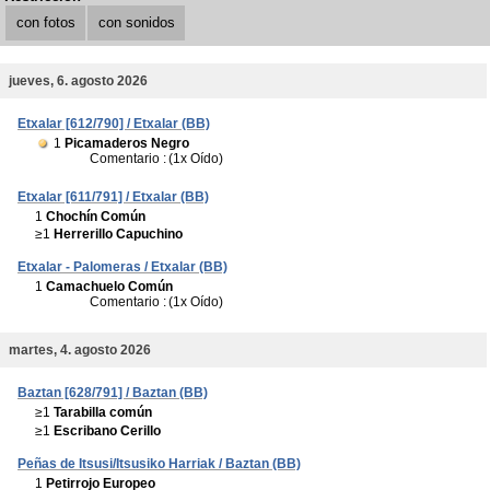
con fotos
con sonidos
jueves, 6. agosto 2026
Etxalar [612/790] / Etxalar (BB)
1
Picamaderos Negro
Comentario :
(1x Oído)
Etxalar [611/791] / Etxalar (BB)
1
Chochín Común
≥1
Herrerillo Capuchino
Etxalar - Palomeras / Etxalar (BB)
1
Camachuelo Común
Comentario :
(1x Oído)
martes, 4. agosto 2026
Baztan [628/791] / Baztan (BB)
≥1
Tarabilla común
≥1
Escribano Cerillo
Peñas de Itsusi/Itsusiko Harriak / Baztan (BB)
1
Petirrojo Europeo