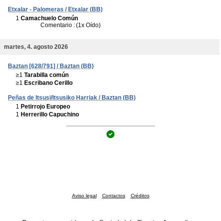
Etxalar - Palomeras / Etxalar (BB)
1
Camachuelo Común
Comentario :
(1x Oído)
martes, 4. agosto 2026
Baztan [628/791] / Baztan (BB)
≥1
Tarabilla común
≥1
Escribano Cerillo
Peñas de Itsusi/Itsusiko Harriak / Baztan (BB)
1
Petirrojo Europeo
1
Herrerillo Capuchino
Aviso legal
Contactos
Créditos