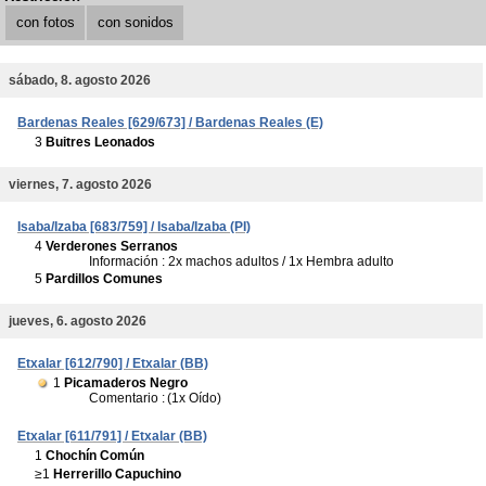
con fotos
con sonidos
sábado, 8. agosto 2026
Bardenas Reales [629/673] / Bardenas Reales (E)
3
Buitres Leonados
viernes, 7. agosto 2026
Isaba/Izaba [683/759] / Isaba/Izaba (PI)
4
Verderones Serranos
Información : 2x machos adultos / 1x Hembra adulto
5
Pardillos Comunes
jueves, 6. agosto 2026
Etxalar [612/790] / Etxalar (BB)
1
Picamaderos Negro
Comentario :
(1x Oído)
Etxalar [611/791] / Etxalar (BB)
1
Chochín Común
≥1
Herrerillo Capuchino