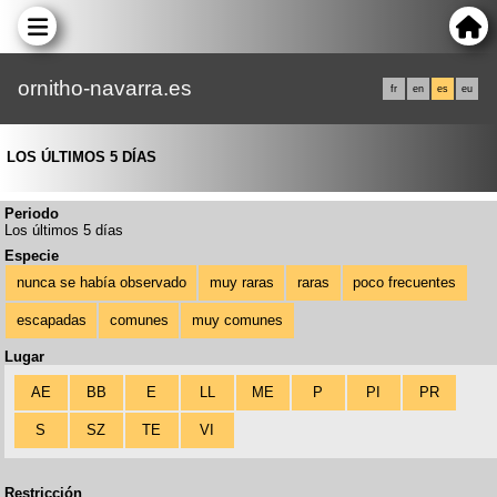
ornitho-navarra.es
fr
en
es
eu
LOS ÚLTIMOS 5 DÍAS
Periodo
Los últimos 5 días
Especie
nunca se había observado
muy raras
raras
poco frecuentes
escapadas
comunes
muy comunes
Lugar
AE
BB
E
LL
ME
P
PI
PR
S
SZ
TE
VI
Restricción