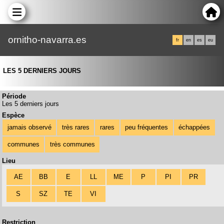
ornitho-navarra.es
fr
en
es
eu
LES 5 DERNIERS JOURS
Période
Les 5 derniers jours
Espèce
jamais observé
très rares
rares
peu fréquentes
échappées
communes
très communes
Lieu
AE
BB
E
LL
ME
P
PI
PR
S
SZ
TE
VI
Restriction