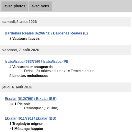
avec photos
avec sons
samedi, 8. août 2026
Bardenas Reales [629/673] / Bardenas Reales (E)
3
Vautours fauves
vendredi, 7. août 2026
Isaba/Izaba [683/759] / Isaba/Izaba (PI)
4
Venturons montagnards
Détail : 2x mâles adultes / 1x Femelle adulte
5
Linottes mélodieuses
jeudi, 6. août 2026
Etxalar [612/790] / Etxalar (BB)
1
Pic noir
Remarque :
(1x Oído)
Etxalar [611/791] / Etxalar (BB)
1
Troglodyte mignon
≥1
Mésange huppée