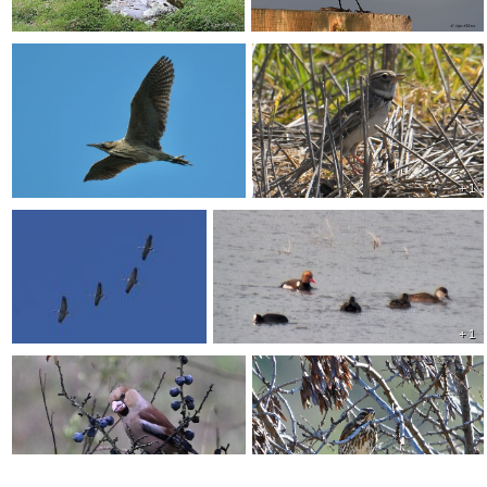
+ 1
+ 1