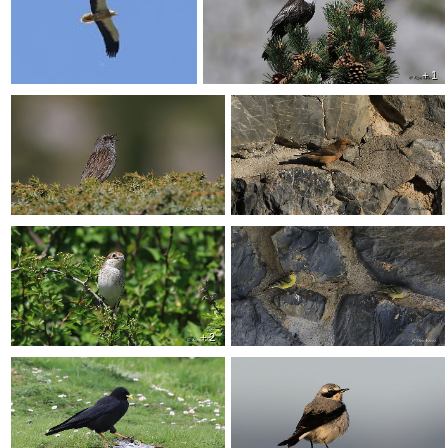
+ 1
+ 2