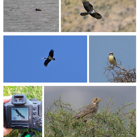
+ 1
+ 1